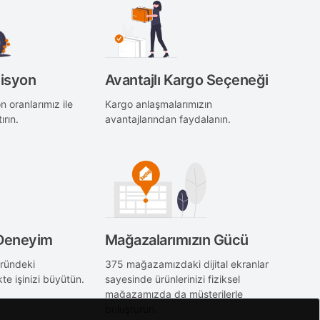
misyon
Avantajlı Kargo Seçeneği
 oranlarımız ile
Kargo anlaşmalarımızın
ırın.
avantajlarından faydalanın.
 Deneyim
Mağazalarımızın Gücü
öründeki
375 mağazamızdaki dijital ekranlar
kte işinizi büyütün.
sayesinde ürünlerinizi fiziksel
mağazamızda da müşterilerle
buluşturun.