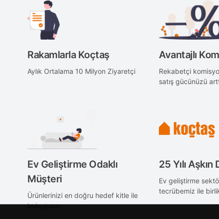
Rakamlarla Koçtaş
Avantajlı Ko
Aylık Ortalama 10 Milyon Ziyaretçi
Rekabetçi komisyon
satış gücünüzü artt
Ev Geliştirme Odaklı
25 Yılı Aşkın
Müşteri
Ev geliştirme sekt
tecrübemiz ile birli
Ürünlerinizi en doğru hedef kitle ile
buluşturun.