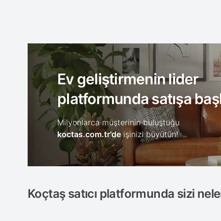
Ev geliştirmenin lider
platformunda satışa başl
Milyonlarca müşterinin buluştuğu
koctas.com.tr'de
işinizi büyütün!
Koçtaş satıcı platformunda sizi nele